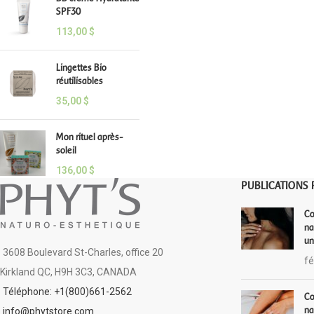
SPF30
113,00
$
Lingettes Bio
réutilisables
35,00
$
Mon rituel après-
soleil
136,00
$
PUBLICATIONS 
Co
na
un
3608 Boulevard St-Charles, office 20
fé
Kirkland QC, H9H 3C3, CANADA
Téléphone: +1(800)661-2562
Co
na
info@phytstore.com