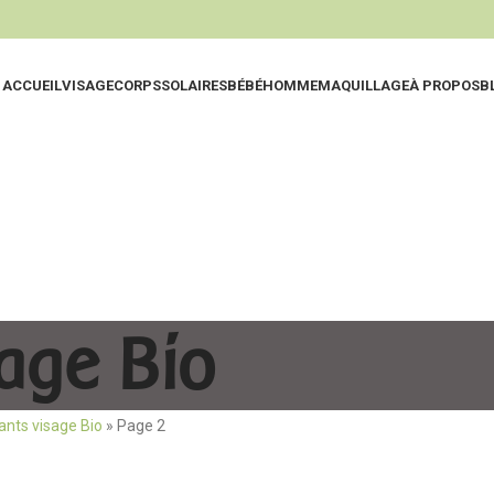
ACCUEIL
VISAGE
CORPS
SOLAIRES
BÉBÉ
HOMME
MAQUILLAGE
À PROPOS
B
Eaux Thermal
Nettoy
Nettoyants
Exfolia
Lotions & Hyd
Hydrat
Eaux Micellair
Huiles
age Bio
Gommages & E
Soins 
ants visage Bio
»
Page 2