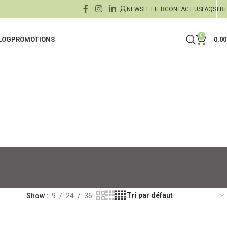
NEWSLETTER
CONTACT US
FAQS
FR
0
LOG
PROMOTIONS
0,0
es
ants
Crèmes de Jour
Jambes Lourdes
nts
Crèmes & Sérums de Nuit
Buste & Décolleté
rolés
ants
Sérums Boosters & Concent
Draineurs
es
Masques
Soins Capillaires
xfoliants
minceur
Soin des Lèvres
Mains & Pieds
Show
9
24
36