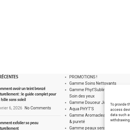
RÉCENTES
PROMOTIONS !
Gamme Soins Nettoyants
mment avoir un teint bronzé
Gamme Phyt’Sublim Eyes :
turellement : le guide complet pour
Soin des yeux
 hâle sans soleil
Gamme Douceur Jour
To provide 
vrier 6, 2026
No Comments
Aqua PHYT’S
access devic
Gamme Aromaclear : Équilibre
data such as
withdrawing
& pureté
mment exfolier sa peau
Gamme peaux sensibles : Sensi
turellement