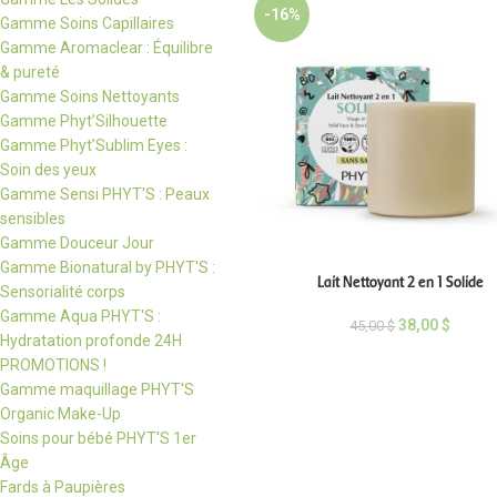
-16%
Gamme Soins Capillaires
Gamme Aromaclear : Équilibre
& pureté
Gamme Soins Nettoyants
Gamme Phyt’Silhouette
Gamme Phyt’Sublim Eyes :
Soin des yeux
Gamme Sensi PHYT'S : Peaux
sensibles
Gamme Douceur Jour
Gamme Bionatural by PHYT'S :
Lait Nettoyant 2 en 1 Solide
Sensorialité corps
Gamme Aqua PHYT'S :
38,00
$
45,00
$
Hydratation profonde 24H
PROMOTIONS !
Gamme maquillage PHYT'S
Organic Make-Up
Soins pour bébé PHYT'S 1er
Âge
Fards à Paupières