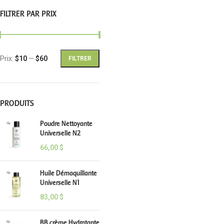
FILTRER PAR PRIX
Prix:
$10
—
$60
FILTRER
PRODUITS
Poudre Nettoyante
Universelle N2
66,00
$
Huile Démaquillante
Universelle N1
83,00
$
BB crème Hydratante