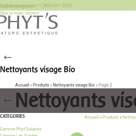
nfo@phytstore.com
+1 (800) 661-2562
Skip to navigation
Skip to main content
Nettoyants visage Bio
Accueil
»
Produits
»
Nettoyants visage Bio
»
Page 2
Nettoyants vis
CATEGORIES
Accueil
»
Produits
»
Nettoy
Gamme Phyt’Solaires
Gamme Les Solides