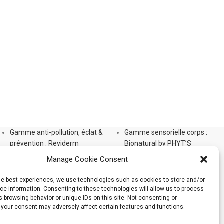
Gamme anti-pollution, éclat &
Gamme sensorielle corps :
prévention : Reviderm
Bionatural by PHYT’S
Gamme Aromalliance Anti-Âge
Gamme Phyt’Silhouette
Manage Cookie Consent
Gamme anti-âge global
Gamme Phyt’Solaires
d’exception : Panacée
Gamme Soins Capillaires
the best experiences, we use technologies such as cookies to store and/or
Gamme Unifiante White Bio-
Soins pour bébé PHYT’S 1er
e information. Consenting to these technologies will allow us to process
 browsing behavior or unique IDs on this site. Not consenting or
Active
Âge
 your consent may adversely affect certain features and functions.
PHYT’S Men
Gamme maquillage PHYT’S
PHYT’SSIMA Nutrition extrême
Organic Make-Up