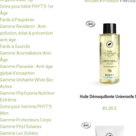
Accueil
»
Produits
»
Nettoy
Soins pour bébé PHYT'S 1er
Âge
Fards à Paupières
Gamme Reviderm : Anti-
pollution, éclat & prévention
anti-âge
Fards à Sourcils
Gamme Aromalliance Anti-
Âge
Gamme Panacée : Anti-âge
global d'exception
Gamme Unifiante White Bio-
Active
Gamme Phyt'ssima Nutrition
Huile Démaquillante Universelle 
Extrême
Soins pour homme PHYT'S
83,00
$
Men
Gamme Protecteurs Corps
Gamme Phyt’Solaires
Gamme Les Solides