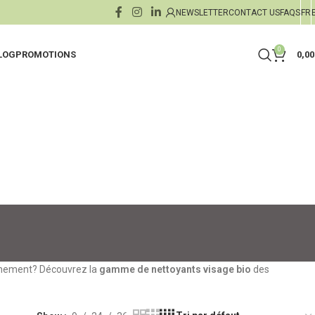
NEWSLETTER
CONTACT US
FAQS
FR
0
LOG
PROMOTIONS
0,0
es
ants
Crèmes de Jour
Jambes Lourdes
nts
Crèmes & Sérums de Nuit
Buste & Décolleté
rolés
ants
Sérums Boosters & Concent
Draineurs
es
Masques
Soins Capillaires
xfoliants
minceur
Soin des Lèvres
Mains & Pieds
onnement? Découvrez la
gamme de nettoyants visage bio
des