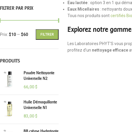
Eau lactée
: option 3 en 1 qui déma
FILTRER PAR PRIX
Eaux Micellaires
: nettoyants doux
Tous nos produits sont
certifiés Bi
Explorez notre gamme d
Prix:
$10
—
$60
FILTRER
Les Laboratoires PHYT’S vous pro
profitez d’un
nettoyage efficace
av
PRODUITS
Poudre Nettoyante
Universelle N2
66,00
$
Huile Démaquillante
Universelle N1
83,00
$
BB crème Hydratante