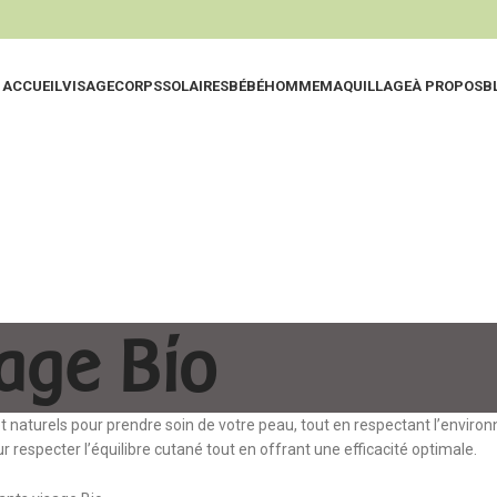
ACCUEIL
VISAGE
CORPS
SOLAIRES
BÉBÉ
HOMME
MAQUILLAGE
À PROPOS
B
Eaux Thermal
Nettoy
Nettoyants
Exfolia
Lotions & Hyd
Hydrat
Eaux Micellair
Huiles
age Bio
Gommages & E
Soins 
t naturels pour prendre soin de votre peau, tout en respectant l’envir
r respecter l’équilibre cutané tout en offrant une efficacité optimale.