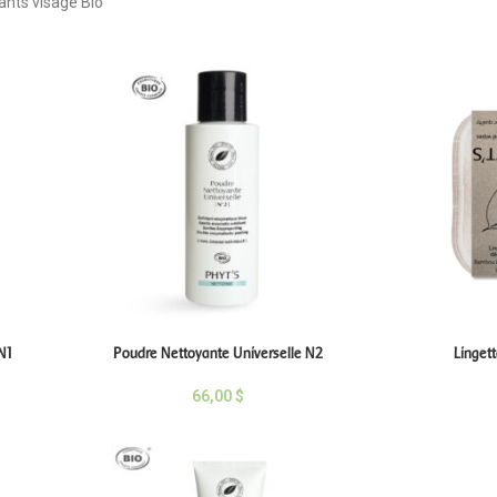
ants visage Bio
N1
Poudre Nettoyante Universelle N2
Lingett
66,00
$