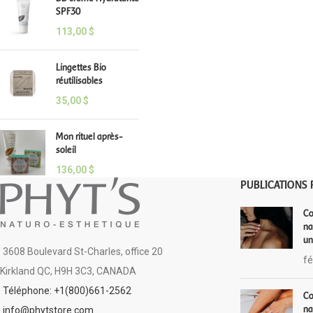
SPF30
113,00
$
Lingettes Bio
réutilisables
35,00
$
Mon rituel après-
soleil
136,00
$
PUBLICATIONS 
Co
na
un
3608 Boulevard St-Charles, office 20
fé
Kirkland QC, H9H 3C3, CANADA
Téléphone: +1(800)661-2562
Co
na
info@phytstore.com