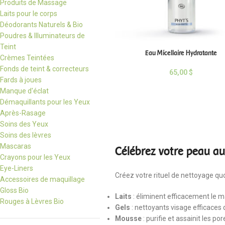
Produits de Massage
Laits pour le corps
Déodorants Naturels & Bio
Poudres & Illuminateurs de
Teint
Eau Micellaire Hydratante
Crèmes Teintées
Fonds de teint & correcteurs
65,00
$
Fards à joues
Manque d'éclat
Démaquillants pour les Yeux
Après-Rasage
Soins des Yeux
Soins des lèvres
Mascaras
Célébrez votre peau au
Crayons pour les Yeux
Eye-Liners
Créez votre rituel de nettoyage qu
Accessoires de maquillage
Gloss Bio
Laits
: éliminent efficacement le m
Rouges à Lèvres Bio
Gels
: nettoyants visage efficaces 
Mousse
: purifie et assainit les p