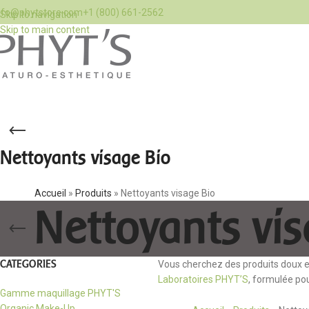
nfo@phytstore.com
+1 (800) 661-2562
Skip to navigation
Skip to main content
Nettoyants visage Bio
Accueil
»
Produits
»
Nettoyants visage Bio
Nettoyants vis
CATEGORIES
Vous cherchez des produits doux e
Laboratoires PHYT’S
, formulée pou
Gamme maquillage PHYT'S
Organic Make-Up