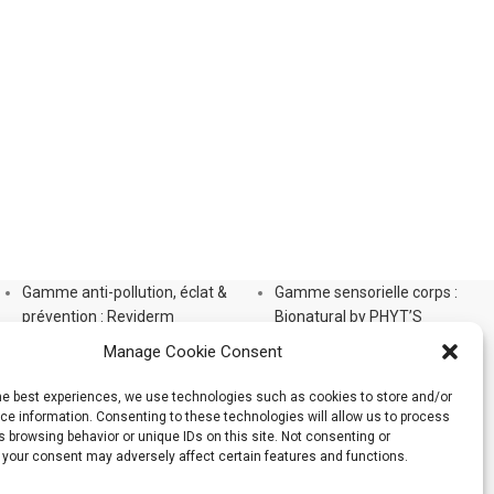
Gamme anti-pollution, éclat &
Gamme sensorielle corps :
prévention : Reviderm
Bionatural by PHYT’S
Gamme Aromalliance Anti-Âge
Gamme Phyt’Silhouette
Manage Cookie Consent
Gamme anti-âge global
Gamme Phyt’Solaires
d’exception : Panacée
Gamme Soins Capillaires
the best experiences, we use technologies such as cookies to store and/or
Gamme Unifiante White Bio-
Soins pour bébé PHYT’S 1er
e information. Consenting to these technologies will allow us to process
 browsing behavior or unique IDs on this site. Not consenting or
Active
Âge
 your consent may adversely affect certain features and functions.
PHYT’S Men
Gamme maquillage PHYT’S
PHYT’SSIMA Nutrition extrême
Organic Make-Up