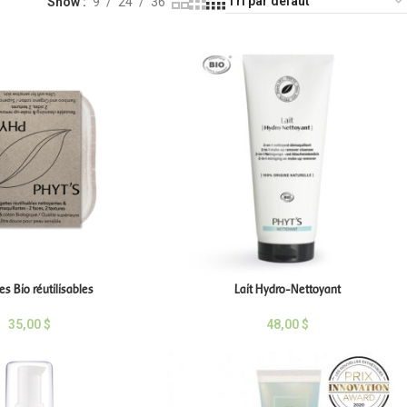
Show
9
24
36
es Bio réutilisables
Lait Hydro-Nettoyant
35,00
$
48,00
$