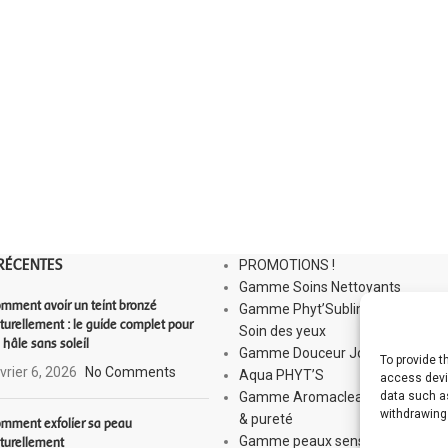
RÉCENTES
PROMOTIONS !
Gamme Soins Nettoyants
mment avoir un teint bronzé
Gamme Phyt’Sublim Eyes :
turellement : le guide complet pour
Soin des yeux
 hâle sans soleil
Gamme Douceur Jour
To provide 
vrier 6, 2026
No Comments
Aqua PHYT’S
access devic
Gamme Aromaclear : Équilibre
data such as
withdrawing
& pureté
mment exfolier sa peau
Gamme peaux sensibles : Sensi
turellement