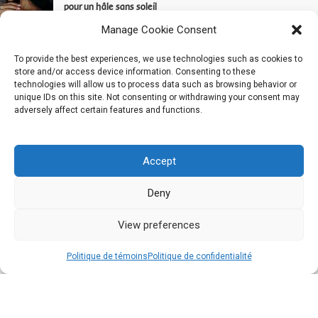
pour un hâle sans soleil
février 6, 2026
No Comments
Manage Cookie Consent
To provide the best experiences, we use technologies such as cookies to
Comment exfolier sa peau naturellement
store and/or access device information. Consenting to these
novembre 24, 2025
No Comments
technologies will allow us to process data such as browsing behavior or
unique IDs on this site. Not consenting or withdrawing your consent may
adversely affect certain features and functions.
PROMOTIONS !
Gamme Soins Nettoyants
Gamme Phyt’Sublim Eyes : Soin des yeux
Accept
Gamme Douceur Jour
Aqua PHYT’S
Deny
Gamme Aromaclear : Équilibre & pureté
Gamme peaux sensibles : Sensi PHYT’S
View preferences
Gamme anti-pollution, éclat & prévention : Reviderm
0
Politique de témoins
Politique de confidentialité
Gamme Aromalliance Anti-Âge
outique
Filters
Panier
Gamme anti-âge global d’exception : Panacée
Gamme Unifiante White Bio-Active
PHYT’S Men