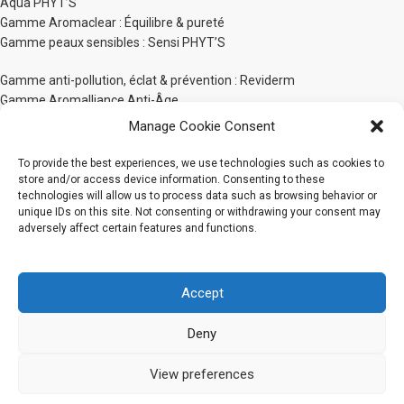
Aqua PHYT’S
Gamme Aromaclear : Équilibre & pureté
Gamme peaux sensibles : Sensi PHYT’S
Gamme anti-pollution, éclat & prévention : Reviderm
Gamme Aromalliance Anti-Âge
Gamme anti-âge global d’exception : Panacée
Manage Cookie Consent
Gamme Unifiante White Bio-Active
PHYT’S Men
To provide the best experiences, we use technologies such as cookies to
PHYT’SSIMA Nutrition extrême
store and/or access device information. Consenting to these
technologies will allow us to process data such as browsing behavior or
Gamme Protecteurs Corps
unique IDs on this site. Not consenting or withdrawing your consent may
adversely affect certain features and functions.
Gamme sensorielle corps : Bionatural by PHYT’S
Gamme Phyt’Silhouette
Gamme Phyt’Solaires
Accept
Gamme Soins Capillaires
Soins pour bébé PHYT’S 1er Âge
Deny
Gamme maquillage PHYT’S Organic Make-Up
Gamme Les Solides
View preferences
2020 Tous droits réservés
PHYT'S Canada
CJMB Cosmétiques Inc.
0