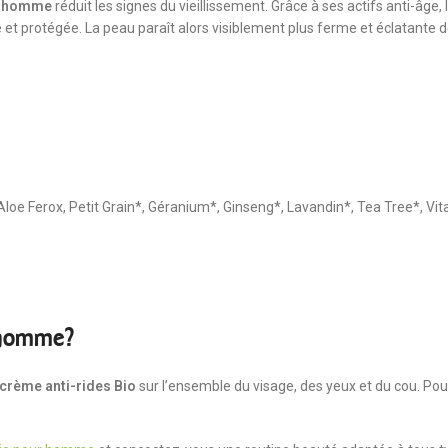
ur homme
réduit les signes du vieillissement. Grâce à ses actifs anti-âge
 et protégée. La peau paraît alors visiblement plus ferme et éclatante 
Aloe Ferox, Petit Grain*, Géranium*, Ginseng*, Lavandin*, Tea Tree*, Vi
r homme?
 crème anti-rides Bio
sur l’ensemble du visage, des yeux et du cou. Pou