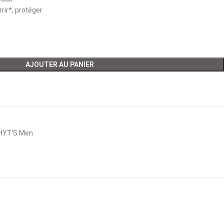
rir*, protéger
AJOUTER AU PANIER
HYT'S Men