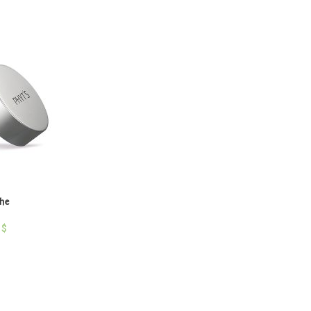
che
0
$