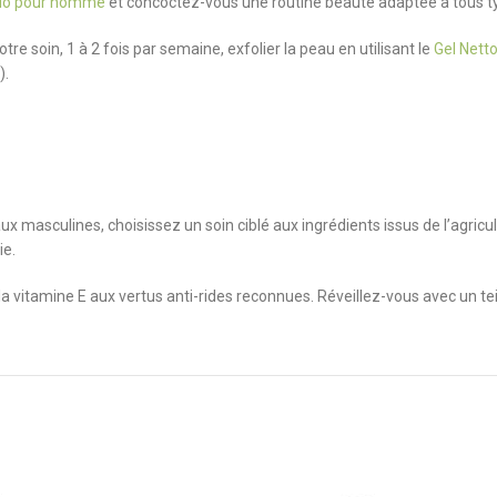
io pour homme
et concoctez-vous une routine beauté adaptée à tous t
re soin, 1 à 2 fois par semaine, exfolier la peau en utilisant le
Gel Nett
).
ux masculines, choisissez un soin ciblé aux ingrédients issus de l’agricu
ie.
vitamine E aux vertus anti-rides reconnues. Réveillez-vous avec un teint