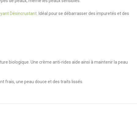
ypes de peaux, même les peaux sensibles.
oyant Désincrustant
. Idéal pour se débarrasser des impuretés et des
lture biologique. Une crème anti-rides aide ainsi à maintenir la peau
 frais, une peau douce et des traits lissés.