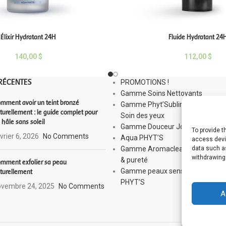
Élixir Hydratant 24H
Fluide Hydratant 24
140,00
$
112,00
$
RÉCENTES
PROMOTIONS !
Gamme Soins Nettoyants
mment avoir un teint bronzé
Gamme Phyt’Sublim Eyes :
turellement : le guide complet pour
Soin des yeux
 hâle sans soleil
Gamme Douceur Jour
To provide 
vrier 6, 2026
No Comments
Aqua PHYT’S
access devic
data such as
Gamme Aromaclear : Équilibre
withdrawing
& pureté
mment exfolier sa peau
Gamme peaux sensibles : Sensi
turellement
PHYT’S
vembre 24, 2025
No Comments
A