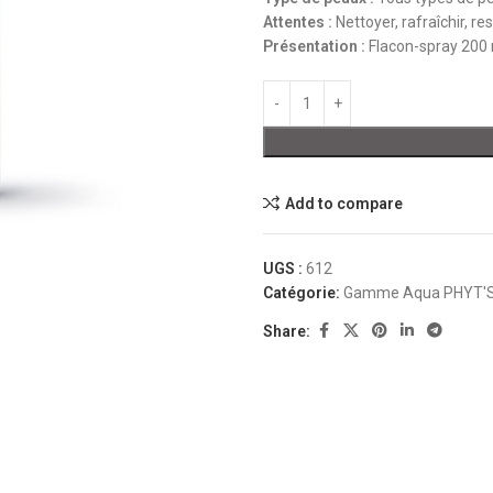
Attentes
:
Nettoyer, rafraîchir, re
Présentation
:
Flacon-spray 200
Add to compare
UGS :
612
Catégorie:
Gamme Aqua PHYT'S :
Share: