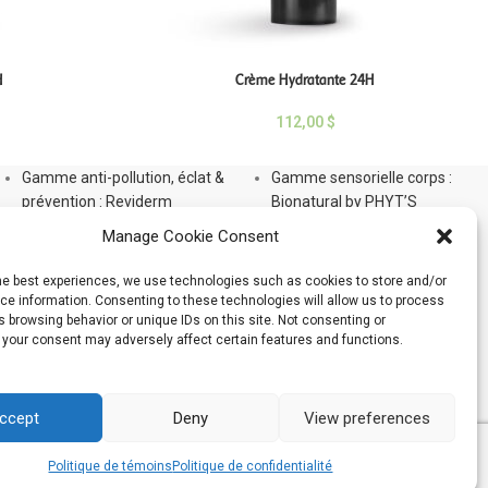
H
Crème Hydratante 24H
112,00
$
Gamme anti-pollution, éclat &
Gamme sensorielle corps :
prévention : Reviderm
Bionatural by PHYT’S
Gamme Aromalliance Anti-Âge
Gamme Phyt’Silhouette
Manage Cookie Consent
Gamme anti-âge global
Gamme Phyt’Solaires
d’exception : Panacée
Gamme Soins Capillaires
the best experiences, we use technologies such as cookies to store and/or
Gamme Unifiante White Bio-
Soins pour bébé PHYT’S 1er
e information. Consenting to these technologies will allow us to process
 browsing behavior or unique IDs on this site. Not consenting or
Active
Âge
 your consent may adversely affect certain features and functions.
PHYT’S Men
Gamme maquillage PHYT’S
PHYT’SSIMA Nutrition extrême
Organic Make-Up
Gamme Protecteurs Corps
Gamme Les Solides
ccept
Deny
View preferences
Politique de témoins
Politique de confidentialité