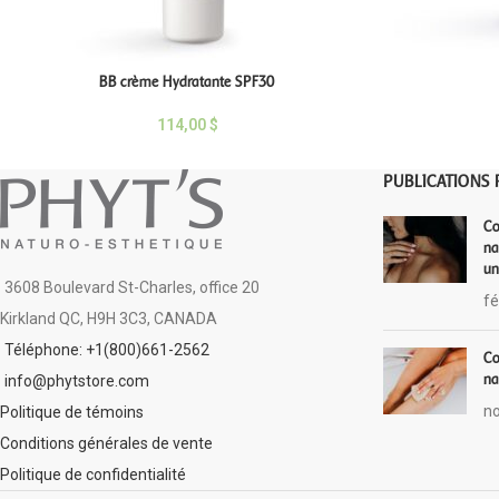
BB crème Hydratante SPF30
114,00
$
PUBLICATIONS 
Co
na
un
3608 Boulevard St-Charles, office 20
fé
Kirkland QC, H9H 3C3, CANADA
Téléphone: +1(800)661-2562
Co
na
info@phytstore.com
no
Politique de témoins
Conditions générales de vente
Politique de confidentialité