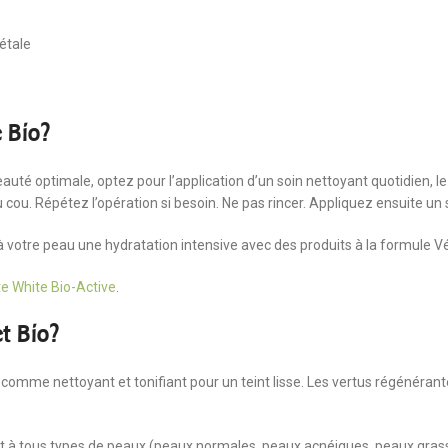
étale
e Bio?
uté optimale, optez pour l’application d’un soin nettoyant quotidien, le ma
 cou. Répétez l’opération si besoin. Ne pas rincer. Appliquez ensuite un
votre peau une hydratation intensive avec des produits à la formule Vég
te White Bio-Active
.
et Bio?
t comme nettoyant et tonifiant pour un teint lisse. Les vertus régénéran
ent à tous types de peaux (peaux normales, peaux acnéiques, peaux gra