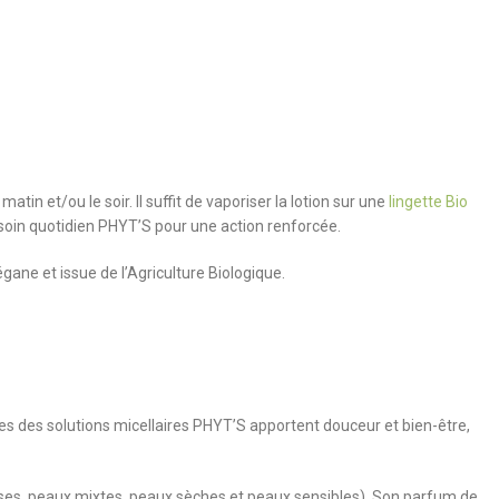
tin et/ou le soir. Il suffit de vaporiser la lotion sur une
lingette Bio
 soin quotidien PHYT’S pour une action renforcée.
ane et issue de l’Agriculture Biologique.
tes des solutions micellaires PHYT’S apportent douceur et bien-être,
sses, peaux mixtes, peaux sèches et peaux sensibles). Son parfum de