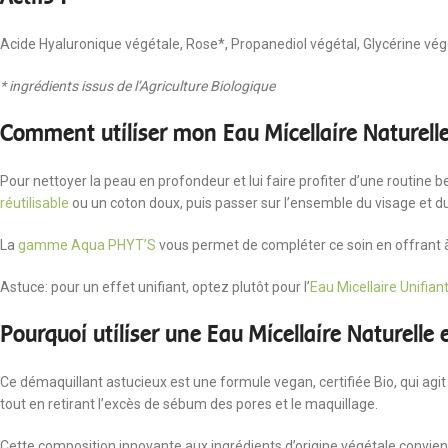
Acide Hyaluronique végétale, Rose*, Propanediol végétal, Glycérine vég
* ingrédients issus de l’Agriculture Biologique
Comment utiliser mon Eau Micellaire Naturell
Pour nettoyer la peau en profondeur et lui faire profiter d’une routine bea
réutilisable
ou un coton doux, puis passer sur l’ensemble du visage et du
La
gamme Aqua PHYT’S
vous permet de compléter ce soin en offrant à 
Astuce: pour un effet unifiant, optez plutôt pour l’
Eau Micellaire Unifian
Pourquoi utiliser une Eau Micellaire Naturelle 
Ce démaquillant astucieux est une formule vegan, certifiée Bio, qui agi
tout en retirant l’excès de sébum des pores et le maquillage.
Cette composition innovante aux ingrédients d’origine végétale convi