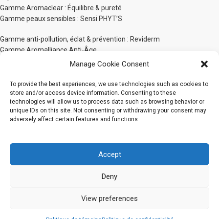
Gamme Aromaclear : Équilibre & pureté
Gamme peaux sensibles : Sensi PHYT’S
Gamme anti-pollution, éclat & prévention : Reviderm
Gamme Aromalliance Anti-Âge
Gamme anti-âge global d’exception : Panacée
Manage Cookie Consent
Gamme Unifiante White Bio-Active
PHYT’S Men
To provide the best experiences, we use technologies such as cookies to
PHYT’SSIMA Nutrition extrême
store and/or access device information. Consenting to these
technologies will allow us to process data such as browsing behavior or
Gamme Protecteurs Corps
unique IDs on this site. Not consenting or withdrawing your consent may
adversely affect certain features and functions.
Gamme sensorielle corps : Bionatural by PHYT’S
Gamme Phyt’Silhouette
Gamme Phyt’Solaires
Accept
Gamme Soins Capillaires
Soins pour bébé PHYT’S 1er Âge
Deny
Gamme maquillage PHYT’S Organic Make-Up
Gamme Les Solides
View preferences
2020 Tous droits réservés
PHYT'S Canada
CJMB Cosmétiques Inc.
0