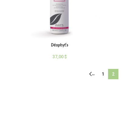
Déophyt’s
37,00
$
←
1
2