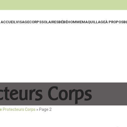
ACCUEIL
VISAGE
CORPS
SOLAIRES
BÉBÉ
HOMME
MAQUILLAGE
À PROPOS
B
Eaux Thermal
Nettoy
Nettoyants
Exfolia
Lotions & Hyd
Hydrat
Eaux Micellair
Huiles
teurs Corps
Gommages & E
Soins 
 Protecteurs Corps
»
Page 2