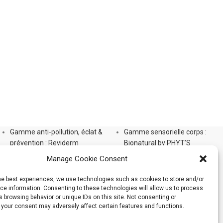
Gamme anti-pollution, éclat &
Gamme sensorielle corps :
prévention : Reviderm
Bionatural by PHYT’S
Gamme Aromalliance Anti-Âge
Gamme Phyt’Silhouette
Manage Cookie Consent
Gamme anti-âge global
Gamme Phyt’Solaires
d’exception : Panacée
Gamme Soins Capillaires
the best experiences, we use technologies such as cookies to store and/or
Gamme Unifiante White Bio-
Soins pour bébé PHYT’S 1er
e information. Consenting to these technologies will allow us to process
 browsing behavior or unique IDs on this site. Not consenting or
Active
Âge
 your consent may adversely affect certain features and functions.
PHYT’S Men
Gamme maquillage PHYT’S
PHYT’SSIMA Nutrition extrême
Organic Make-Up