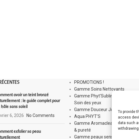
RÉCENTES
PROMOTIONS !
Gamme Soins Nettoyants
mment avoir un teint bronzé
Gamme Phyt’Sublim Eyes :
turellement : le guide complet pour
Soin des yeux
 hâle sans soleil
Gamme Douceur Jour
To provide 
vrier 6, 2026
No Comments
Aqua PHYT’S
access devic
Gamme Aromaclear : Équilibre
data such as
withdrawing
& pureté
mment exfolier sa peau
Gamme peaux sensibles : Sensi
turellement