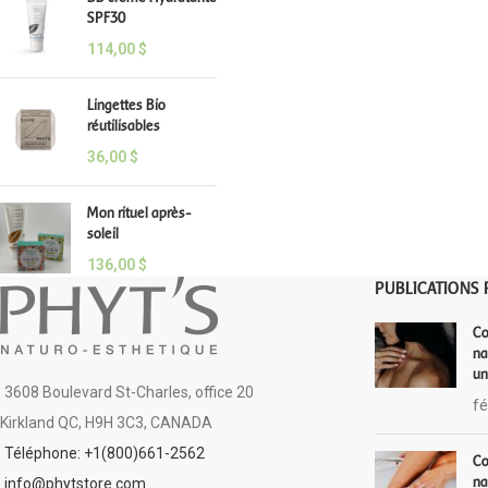
SPF30
114,00
$
Lingettes Bio
réutilisables
36,00
$
Mon rituel après-
soleil
136,00
$
PUBLICATIONS 
Co
na
un
3608 Boulevard St-Charles, office 20
fé
Kirkland QC, H9H 3C3, CANADA
Téléphone: +1(800)661-2562
Co
na
info@phytstore.com