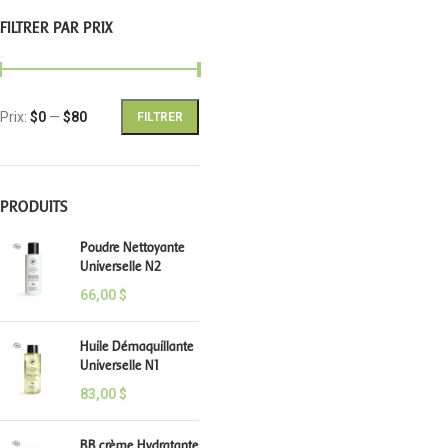
FILTRER PAR PRIX
Prix:
$0
—
$80
FILTRER
PRODUITS
Poudre Nettoyante
Universelle N2
66,00
$
Huile Démaquillante
Universelle N1
83,00
$
BB crème Hydratante