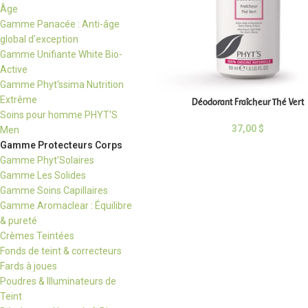
Âge
Gamme Panacée : Anti-âge
global d'exception
Gamme Unifiante White Bio-
Active
Gamme Phyt'ssima Nutrition
Extrême
Déodorant Fraîcheur Thé Vert
Soins pour homme PHYT'S
37,00
$
Men
Gamme Protecteurs Corps
Gamme Phyt’Solaires
Gamme Les Solides
Gamme Soins Capillaires
Gamme Aromaclear : Équilibre
& pureté
Crèmes Teintées
Fonds de teint & correcteurs
Fards à joues
Poudres & Illuminateurs de
Teint