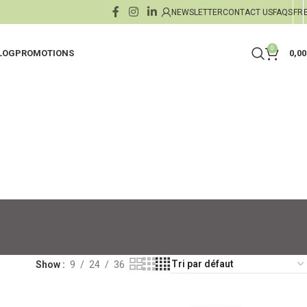
NEWSLETTER
CONTACT US
FAQS
FR
0
LOG
PROMOTIONS
0,0
es
ants
Crèmes de Jour
Jambes Lourdes
nts
Crèmes & Sérums de Nuit
Buste & Décolleté
rolés
ants
Sérums Boosters & Concent
Draineurs
es
Masques
Soins Capillaires
xfoliants
minceur
Soin des Lèvres
Mains & Pieds
Show
9
24
36