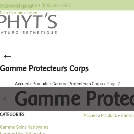
nfo@phytstore.com
+1 (800) 661-2562
Skip to navigation
Skip to main content
Gamme Protecteurs Corps
Accueil
»
Produits
»
Gamme Protecteurs Corps
»
Page 2
Gamme Protec
CATEGORIES
Accueil
»
Produits
»
Gamme
Gamme Soins Nettoyants
Gamme Phyt’Silhouette