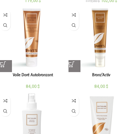
119,00
$
102,00
$
119,00
$
Voile Doré Autobronzant
Bronz’Activ
84,00
$
84,00
$