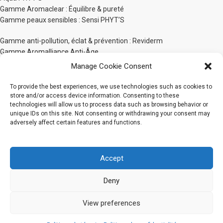
Gamme Aromaclear : Équilibre & pureté
Gamme peaux sensibles : Sensi PHYT’S
Gamme anti-pollution, éclat & prévention : Reviderm
Gamme Aromalliance Anti-Âge
Gamme anti-âge global d’exception : Panacée
Manage Cookie Consent
Gamme Unifiante White Bio-Active
PHYT’S Men
To provide the best experiences, we use technologies such as cookies to
PHYT’SSIMA Nutrition extrême
store and/or access device information. Consenting to these
technologies will allow us to process data such as browsing behavior or
Gamme Protecteurs Corps
unique IDs on this site. Not consenting or withdrawing your consent may
adversely affect certain features and functions.
Gamme sensorielle corps : Bionatural by PHYT’S
Gamme Phyt’Silhouette
Gamme Phyt’Solaires
Accept
Gamme Soins Capillaires
Soins pour bébé PHYT’S 1er Âge
Deny
Gamme maquillage PHYT’S Organic Make-Up
Gamme Les Solides
View preferences
2020 Tous droits réservés
PHYT'S Canada
CJMB Cosmétiques Inc.
0