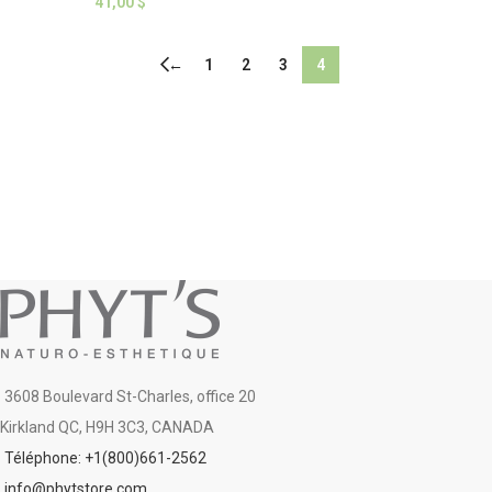
41,00
$
←
1
2
3
4
3608 Boulevard St-Charles, office 20
Kirkland QC, H9H 3C3, CANADA
Téléphone: +1(800)661-2562
info@phytstore.com