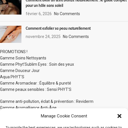
Comment avoir un teint bronzé naturellement : le guide complet
pour un hâle sans soleil
février 6, 2026
No Comments
Comment exfolier sa peau naturellement
novembre 24, 2025
No Comments
PROMOTIONS !
Gamme Soins Nettoyants
Gamme Phyt’Sublim Eyes : Soin des yeux
Gamme Douceur Jour
Aqua PHYT’S
Gamme Aromaclear : Équilibre & pureté
Gamme peaux sensibles : Sensi PHYT’S
Gamme anti-pollution, éclat & prévention : Reviderm
Gamme Aromalliance Anti-Âge
Gamme anti-âge global d’exception : Panacée
Manage Cookie Consent
Gamme Unifiante White Bio-Active
PHYT’S Men
To provide the best experiences, we use technologies such as cookies to