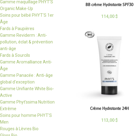
Gamme maquillage PHYT'S
BB crème Hydratante SPF30
Organic Make-Up
Soins pour bébé PHYT'S 1er
114,00
$
Âge
Fards à Paupières
Gamme Reviderm : Anti-
pollution, éclat & prévention
anti-âge
Fards à Sourcils
Gamme Aromalliance Anti-
Âge
Gamme Panacée : Anti-âge
global d'exception
Gamme Unifiante White Bio-
Active
Gamme Phyt'ssima Nutrition
Crème Hydratante 24H
Extrême
Soins pour homme PHYT'S
113,00
$
Men
Rouges à Lèvres Bio
Gloss Bio