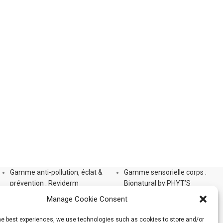
Gamme anti-pollution, éclat &
Gamme sensorielle corps :
prévention : Reviderm
Bionatural by PHYT’S
Gamme Aromalliance Anti-Âge
Gamme Phyt’Silhouette
Manage Cookie Consent
Gamme anti-âge global
Gamme Phyt’Solaires
d’exception : Panacée
Gamme Soins Capillaires
the best experiences, we use technologies such as cookies to store and/or