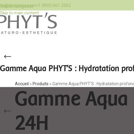
nfo@phytstore.com
+1 (800) 661-2562
Skip to navigation
Skip to main content
Gamme Aqua PHYT'S : Hydratation pro
Accueil
»
Produits
»
Gamme Aqua PHYT'S : Hydratation profon
Gamme Aqua P
24H