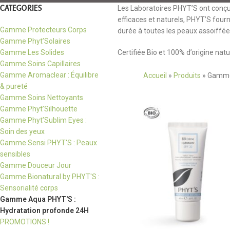
CATEGORIES
Les Laboratoires PHYT’S ont conçu 
efficaces et naturels, PHYT’S fourn
Gamme Protecteurs Corps
durée à toutes les peaux assoiffée
Gamme Phyt’Solaires
Gamme Les Solides
Certifiée Bio et 100% d’origine natur
Gamme Soins Capillaires
Gamme Aromaclear : Équilibre
Accueil
»
Produits
»
Gamme 
& pureté
Gamme Soins Nettoyants
Gamme Phyt’Silhouette
Gamme Phyt’Sublim Eyes :
Soin des yeux
Gamme Sensi PHYT'S : Peaux
sensibles
Gamme Douceur Jour
Gamme Bionatural by PHYT'S :
Sensorialité corps
Gamme Aqua PHYT'S :
Hydratation profonde 24H
PROMOTIONS !