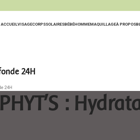
ACCUEIL
VISAGE
CORPS
SOLAIRES
BÉBÉ
HOMME
MAQUILLAGE
À PROPOS
B
Eaux Thermal
Nettoy
Nettoyants
Exfolia
fonde 24H
Lotions & Hyd
Hydrat
de 24H
Eaux Micellair
Huiles
HYT'S : Hydrata
Gommages & E
Soins 