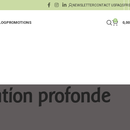
NEWSLETTER
CONTACT US
FAQS
FR
0
LOG
PROMOTIONS
0,0
es
ants
Crèmes de Jour
Jambes Lourdes
nts
Crèmes & Sérums de Nuit
Buste & Décolleté
rolés
ants
Sérums Boosters & Concent
Draineurs
es
Masques
Soins Capillaires
tion profonde
xfoliants
minceur
Soin des Lèvres
Mains & Pieds